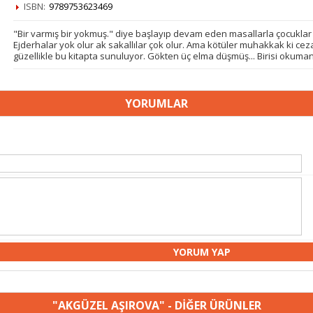
ISBN:
9789753623469
"Bir varmış bir yokmuş." diye başlayıp devam eden masallarla çocuklar 
Ejderhalar yok olur ak sakallılar çok olur. Ama kötüler muhakkak ki cez
güzellikle bu kitapta sunuluyor. Gökten üç elma düşmüş... Birisi okuma
YORUMLAR
"AKGÜZEL AŞIROVA" - DİĞER ÜRÜNLER