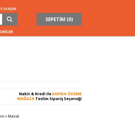
ZE ULAŞIN
SEPETİM (
0
)
ORİLER
Nakit & Kredi ile
KAPIDA ÖDEME
MAĞAZA
Teslim Sipariş Seçeneği
esi
»
Masal