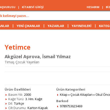
 BAŞVURUSU
|
KİTABEVİ GİRİŞİ
HESABIM
|
Bİ
|
|
|
|
ANLAR
YENİ ÇIKANLAR
YAZARLAR
YAYINEVLERİ
KATEG
Yetimce
Akgüzel Aşırova
,
İsmail Yılmaz
Timaş Çocuk Yayınları
Ürün Özellikleri
Ürün Kategorileri
Basım Yılı:
2000
Kitap
»
Çocuk Kitapları
»
Okul Önc
Kağıt Türü:
3. Hm. Kağıt
Barkod
Dil:
Türkçe
9789753623469
Cilt Durumu:
Karton Kapak