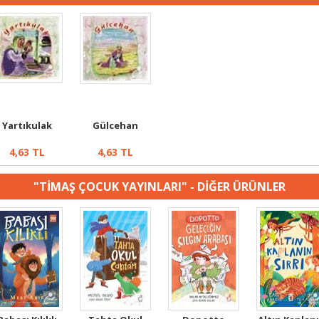
Yartıkulak
Gülcehan
4,63
TL
4,63
TL
"TİMAŞ ÇOCUK YAYINLARI" - DİĞER ÜRÜNLER