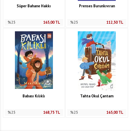
Süper Bahane Hakkı
Prenses Burunkıvıran
%25
165,00
TL
%25
112,50
TL
Babası Kılıklı
Tahta Okul Çantam
%25
168,75
TL
%25
165,00
TL