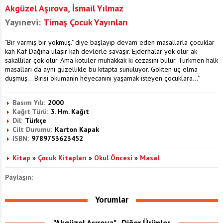
Akgüzel Aşırova
,
İsmail Yılmaz
Yayınevi:
Timaş Çocuk Yayınları
"Bir varmış bir yokmuş." diye başlayıp devam eden masallarla çocuklar
kah Kaf Dağına ulaşır kah devlerle savaşır. Ejderhalar yok olur ak
sakallılar çok olur. Ama kötüler muhakkak ki cezasını bulur. Türkmen halk
masalları da aynı güzellikle bu kitapta sunuluyor. Gökten üç elma
düşmüş... Birisi okumanın heyecanını yaşamak isteyen çocuklara..."
Basım Yılı:
2000
Kağıt Türü:
3. Hm. Kağıt
Dil:
Türkçe
Cilt Durumu:
Karton Kapak
ISBN:
9789753623452
Kitap
»
Çocuk Kitapları
»
Okul Öncesi
»
Masal
Paylaşın:
Yorumlar