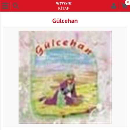
0
Gülcehan