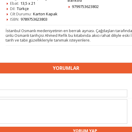
Barkod
Ebat:
13,5 x 21
9799753623802
Dil:
Türkçe
Cilt Durumu:
Karton Kapak
ISBN:
9789753623803
İstanbul Osmanlı medeniyetinin en berrak aynası. Çağdaşları tarafında
ünlü Osmanlı tarihçisi Ahmed Refik bu kitabında akıcı rahat diliyle eski İ
tarih ve tabii güzellikleriyle tanımak isteyenlere.
YORUMLAR