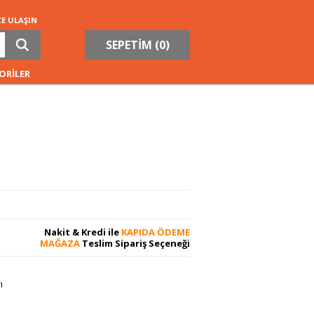
ZE ULAŞIN
SEPETİM (
0
)
ORİLER
Nakit & Kredi ile
KAPIDA ÖDEME
MAĞAZA
Teslim Sipariş Seçeneği
ı