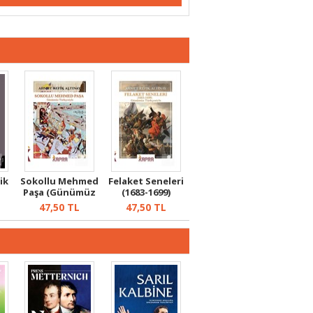
ik
Sokollu Mehmed
Felaket Seneleri
Paşa (Günümüz
(1683-1699)
Türkçesiyle...
(Günümüz Tü...
47,50
TL
47,50
TL