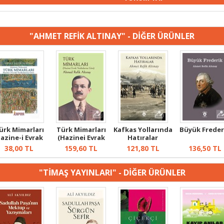
"AHMET REFİK ALTINAY" - DİĞER ÜRÜNLER
ürk Mimarları
Türk Mimarları
Kafkas Yollarında
Büyük Freder
azine-i Evrak
(Hazinei Evrak
Hatıralar
Vesikaları...
Vesikaları...
38,00
TL
159,60
TL
121,80
TL
136,50
TL
"TİMAŞ YAYINLARI" - DİĞER ÜRÜNLER