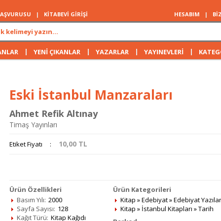
 BAŞVURUSU
|
KİTABEVİ GİRİŞİ
HESABIM
|
Bİ
|
|
|
|
ANLAR
YENİ ÇIKANLAR
YAZARLAR
YAYINEVLERİ
KATEG
Eski İstanbul Manzaraları
Ahmet Refik Altınay
Timaş Yayınları
10,00
TL
Etiket Fiyatı
:
Ürün Özellikleri
Ürün Kategorileri
Basım Yılı:
2000
Kitap
»
Edebiyat
»
Edebiyat Yazılar
Sayfa Sayısı:
128
Kitap
»
İstanbul Kitapları
»
Tarih
Kağıt Türü:
Kitap Kağıdı