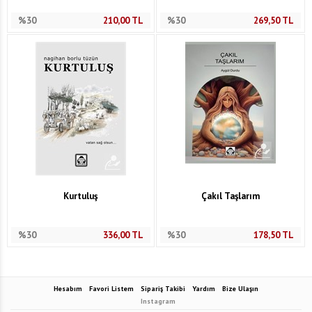
%30
210,00
TL
%30
269,50
TL
Kurtuluş
Çakıl Taşlarım
%30
336,00
TL
%30
178,50
TL
Hesabım
Favori Listem
Sipariş Takibi
Yardım
Bize Ulaşın
Instagram