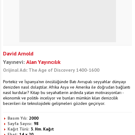
David Arnold
Yayınevi:
Alan Yayıncılık
Orijinal Adı: The Age of Discovery 1400-1600
Portekiz ve İspanya'nın öncülüğünde Batı Avrupalı seyyahlar dünyayı
denizden nasıl dolaştılar. Afrika Asya ve Amerika ile doğrudan bağlantı
nasıl kurdular? Kitap bu seyahatlerin ardında yatan motivasyonları -
ekonomik ve politik- inceliyor ve bunları mümkün kılan denizcilik
becerileri ile teknolojideki gelişmeleri gözden geçiriyor.
Basım Yılı:
2000
Sayfa Sayısı:
98
Kağıt Türü:
3. Hm. Kağıt
Ebat:
14 x 20