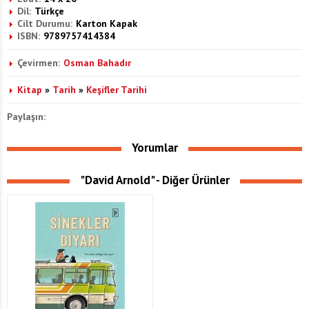
Dil:
Türkçe
Cilt Durumu:
Karton Kapak
ISBN:
9789757414384
Çevirmen:
Osman Bahadır
Kitap
»
Tarih
»
Keşifler Tarihi
Paylaşın:
Yorumlar
"David Arnold" - Diğer Ürünler