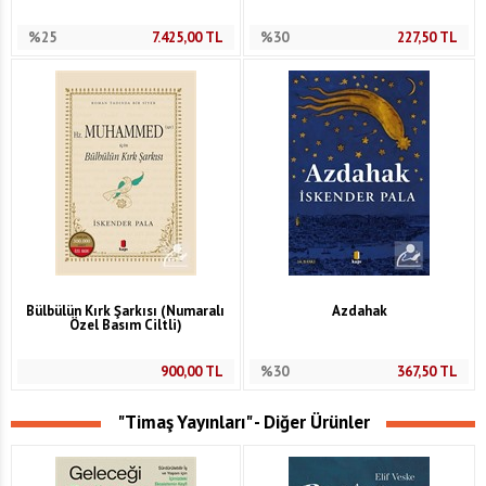
%25
7.425,00
TL
%30
227,50
TL
Bülbülün Kırk Şarkısı (Numaralı
Azdahak
Özel Basım Ciltli)
900,00
TL
%30
367,50
TL
"Timaş Yayınları" - Diğer Ürünler