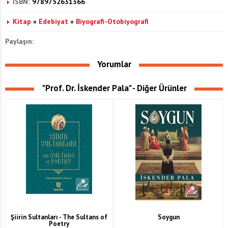
ISBN:
9789752631366
Kitap
»
Edebiyat
»
Biyografi-Otobiyografi
Paylaşın:
Yorumlar
"Prof. Dr. İskender Pala" - Diğer Ürünler
Şiirin Sultanları - The Sultans of
Soygun
Poetry