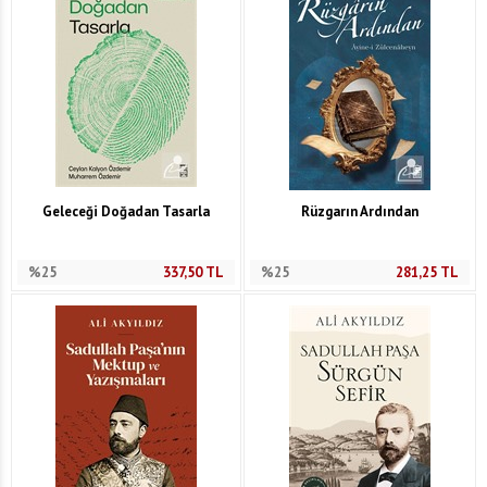
Geleceği Doğadan Tasarla
Rüzgarın Ardından
%25
337,50
TL
%25
281,25
TL