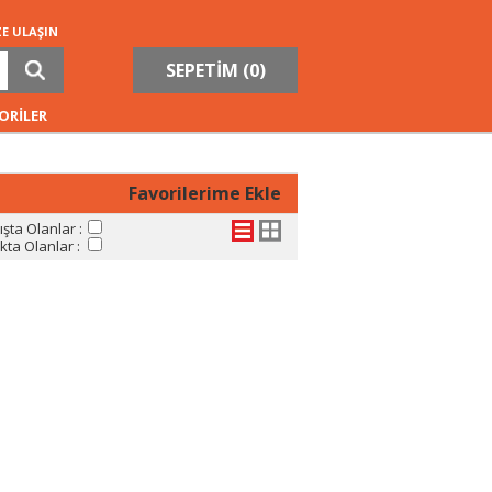
ZE ULAŞIN
SEPETİM (
0
)
ORİLER
Favorilerime Ekle
şta Olanlar :
ta Olanlar :