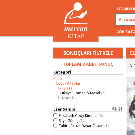
KİTABEVİ
ÇOK SAT
SONUÇLARI FİLTRELE
E
TOPLAM 8 ADET SONUÇ
Sı
Kategori
Kitap
Çocuk Kitapları
6-12 Yaş
Hikaye, Roman & Masal
(7)
Hikaye
(1)
Eser Sahibi
Elizabeth Cody Kimmel
(8)
Seyit Güneş
(7)
Tahire Firuze Başar Özkan
(1)