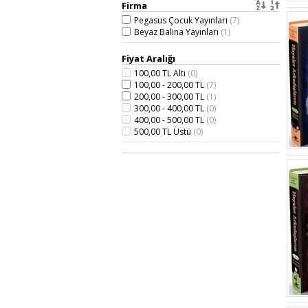
Firma
Pegasus Çocuk Yayınları
(7)
Beyaz Balina Yayınları
(1)
Fiyat Aralığı
100,00 TL Altı
(0)
100,00 - 200,00 TL
(7)
200,00 - 300,00 TL
(1)
300,00 - 400,00 TL
(0)
400,00 - 500,00 TL
(0)
500,00 TL Üstü
(0)