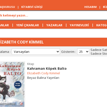
 BAŞVURUSU
|
KİTABEVİ GİRİŞİ
HESABIM
|
Bİ
|
|
|
|
ANLAR
YENİ ÇIKANLAR
YAZARLAR
YAYINEVLERİ
KATEG
LİZABETH CODY KİMMEL
Sadece Satı
ralama :
Gösterim :
Sadece Stok
Kitap
Kahraman Köpek Balto
Elizabeth Cody Kimmel
Beyaz Balina Yayınları