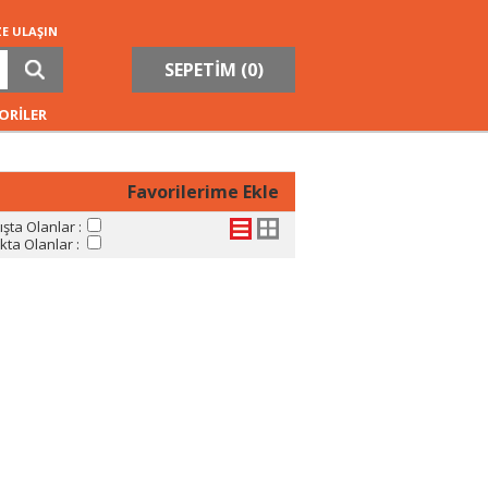
ZE ULAŞIN
SEPETİM (
0
)
ORİLER
Favorilerime Ekle
şta Olanlar :
ta Olanlar :