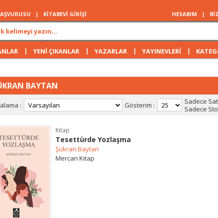
 BAŞVURUSU
|
KİTABEVİ GİRİŞİ
HESABIM
|
Bİ
|
|
|
|
ANLAR
YENİ ÇIKANLAR
YAZARLAR
YAYINEVLERİ
KATEG
ÜKRAN BAYTAN
Sadece Satı
ralama :
Gösterim :
Sadece Stok
Kitap
Tesettürde Yozlaşma
Şükran Baytan
Mercan Kitap