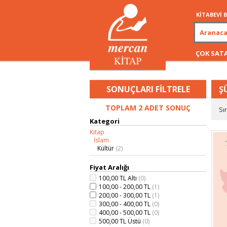
KİTABEVİ
ÇOK SAT
SONUÇLARI FİLTRELE
Ş
TOPLAM 2 ADET SONUÇ
Sı
Kategori
Kitap
İslam
Kültür
(2)
Fiyat Aralığı
100,00 TL Altı
(0)
100,00 - 200,00 TL
(1)
200,00 - 300,00 TL
(1)
300,00 - 400,00 TL
(0)
400,00 - 500,00 TL
(0)
500,00 TL Üstü
(0)