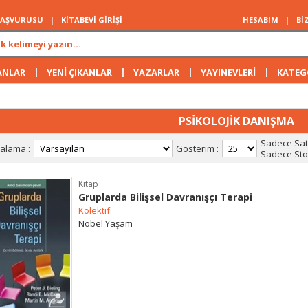
 BAŞVURUSU
|
KİTABEVİ GİRİŞİ
HESABIM
|
Bİ
|
|
|
|
ANLAR
YENİ ÇIKANLAR
YAZARLAR
YAYINEVLERİ
KATEG
PSİKOLOJİK DANIŞMA
Sadece Satı
ralama :
Gösterim :
Sadece Stok
Kitap
Gruplarda Bilişsel Davranışçı Terapi
Kolektif
Nobel Yaşam