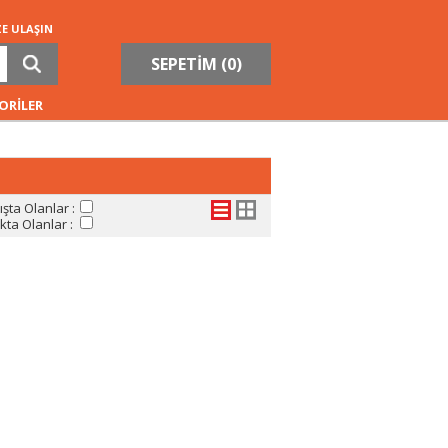
ZE ULAŞIN
SEPETİM (
0
)
ORİLER
şta Olanlar :
ta Olanlar :