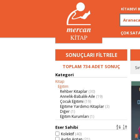
KİTABEVİ
ÇOK SAT
SONUÇLARI FİLTRELE
TOPLAM 734 ADET SONUÇ
Sı
Kategori
Kitap
Eğitim
Rehber Kitaplar
(30)
Annelik-Babalık-Aile
(19)
Çocuk Eğitimi
(19)
Eğitime Yardımcı Kitaplar
(3)
Diğer
(1)
Eğitim Kurumları
(1)
Kuramsal Kitaplar
(1)
Kişisel Gelişim
(60)
Eser Sahibi
Sağlık-Tıp
Kolektif
(40)
Sağlıklı Yaşam
(9)
Aydın Arıtan
(21)