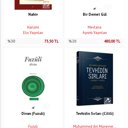
Nahiv
Bir Demet Gül
Harizmi
Mevlana
Elis Yayınları
Ayrıntı Yayınları
%30
73,50
TL
%20
480,00
TL
Divan (Fuzuli)
Tevhidin Sırları (Ciltli)
Fuzuli
Muhammed ibn Münevve...