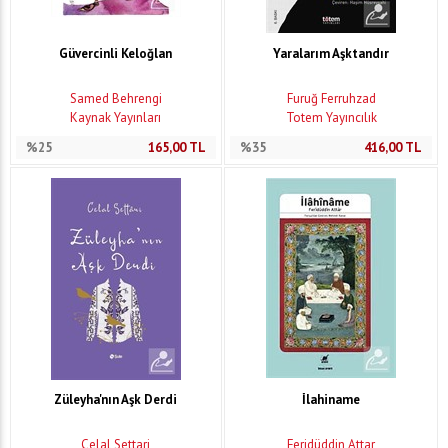
Güvercinli Keloğlan
Yaralarım Aşktandır
Samed Behrengi
Furuğ Ferruhzad
Kaynak Yayınları
Totem Yayıncılık
%25
165,00
TL
%35
416,00
TL
Züleyha'nın Aşk Derdi
İlahiname
Celal Settari
Feridüddin Attar