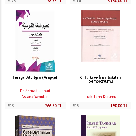
%25
138,75
TL
%10
3.150,00
TL
Farsça Dilbilgisi (Arapça)
6. Türkiye-İran İlişkileri
Sempozyumu
Dr. Ahmad Jabbari
Astana Yayınları
Türk Tarih Kurumu
%8
266,80
TL
%5
190,00
TL