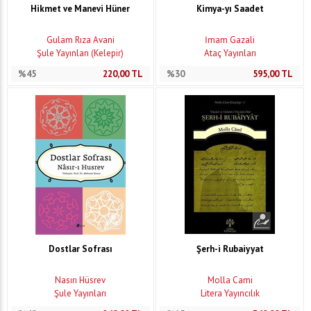
Hikmet ve Manevi Hüner
Kimya-yı Saadet
Gulam Rıza Avani
İmam Gazali
Şule Yayınları (Kelepir)
Ataç Yayınları
%45
220,00
TL
%30
595,00
TL
Dostlar Sofrası
Şerh-i Rubaiyyat
Nasırı Hüsrev
Molla Cami
Şule Yayınları
Litera Yayıncılık