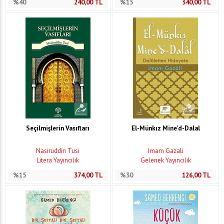
%40
240,00
TL
%15
340,00
TL
Seçilmişlerin Vasıfları
El-Münkız Mine'd-Dalal
Nasiruddin Tusi
İmam Gazali
Litera Yayıncılık
Gelenek Yayıncılık
%15
374,00
TL
%30
126,00
TL