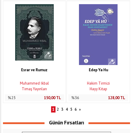
Esrar ve Rumuz
Edep Ya Hu
Muhammed İkbal
Hakim Tirmizi
Timaş Yayınları
Hayy Kitap
%25
150,00
TL
%36
128,00
TL
1
2
3
4
5
6
»
Günün Fırsatları