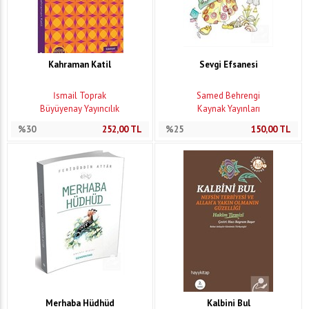
Kahraman Katil
Sevgi Efsanesi
İsmail Toprak
Samed Behrengi
Büyüyenay Yayıncılık
Kaynak Yayınları
%30
252,00
TL
%25
150,00
TL
Merhaba Hüdhüd
Kalbini Bul