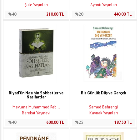
Şule Yayınları
Ayrıntı Yayınları
%40
210,00
TL
%20
440,00
TL
Riyad'ün Nasıhin Sohbetler ve
Bir Günlük Düş ve Gerçek
Nasihatlar
Mevlana Muhammed Reb...
Samed Behrengi
Berekat Yayınevi
Kaynak Yayınları
%40
600,00
TL
%25
187,50
TL