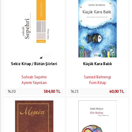
Sekiz Kitap / Bütün Şiirleri
Küçük Kara Balık
Sohrab Sepehri
Samed Behrengi
Ayrıntı Yayınları
Fom Kitap
%20
384,00
TL
%25
60,00
TL