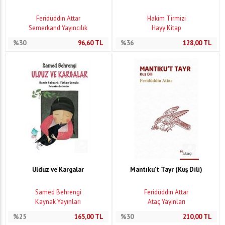
Feridüddin Attar
Hakim Tirmizi
Semerkand Yayıncılık
Hayy Kitap
%30
96,60
TL
%36
128,00
TL
Ulduz ve Kargalar
Mantıku't Tayr (Kuş Dili)
Samed Behrengi
Feridüddin Attar
Kaynak Yayınları
Ataç Yayınları
%25
165,00
TL
%30
210,00
TL