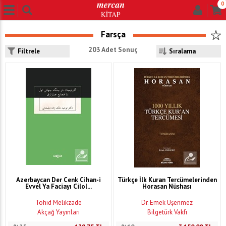
0
Farsça
203 Adet Sonuç
Filtrele
Azerbaycan Der Cenk Cihan-i
Türkçe İlk Kuran Tercümelerinden
Evvel Ya Faciayı Cilol...
Horasan Nüshası
Tohid Melikzade
Dr. Emek Üşenmez
Akçağ Yayınları
Bilgetürk Vakfı