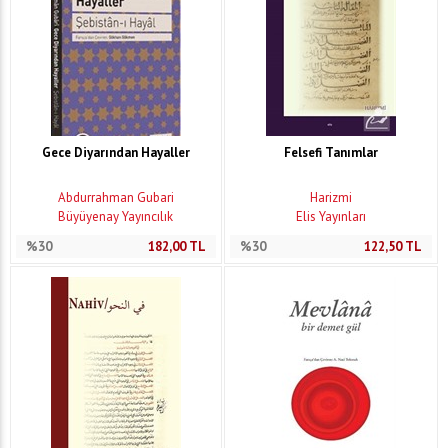
Gece Diyarından Hayaller
Felsefi Tanımlar
Abdurrahman Gubari
Harizmi
Büyüyenay Yayıncılık
Elis Yayınları
%30
182,00
TL
%30
122,50
TL