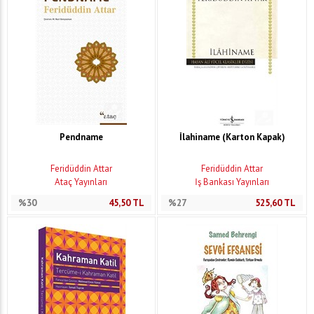
Pendname
İlahiname (Karton Kapak)
Feridüddin Attar
Feridüddin Attar
Ataç Yayınları
İş Bankası Yayınları
%30
45,50
TL
%27
525,60
TL