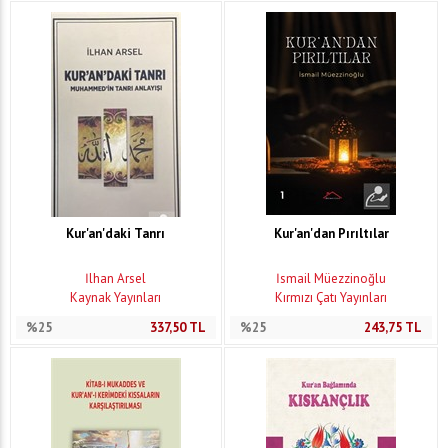
Kur'an'daki Tanrı
Kur'an'dan Pırıltılar
İlhan Arsel
İsmail Müezzinoğlu
Kaynak Yayınları
Kırmızı Çatı Yayınları
%25
337,50
TL
%25
243,75
TL