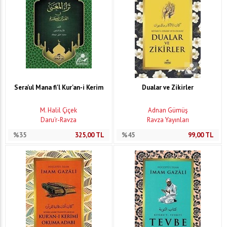
Sera'ul Mana fi'l Kur'an-i Kerim
Dualar ve Zikirler
M. Halil Çiçek
Adnan Gümüş
Daru'r-Ravza
Ravza Yayınları
%35
325,00
TL
%45
99,00
TL