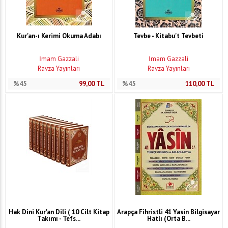
Kur'an-ı Kerimi Okuma Adabı
Tevbe - Kitabu't Tevbeti
İmam Gazzali
İmam Gazzali
Ravza Yayınları
Ravza Yayınları
%45
99,00
TL
%45
110,00
TL
Hak Dini Kur'an Dili ( 10 Cilt Kitap
Arapça Fihristli 41 Yasin Bilgisayar
Takımı - Tefs...
Hatlı (Orta B...