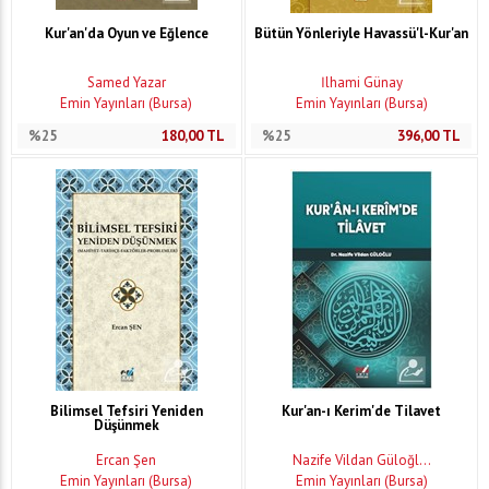
Kur'an'da Oyun ve Eğlence
Bütün Yönleriyle Havassü'l-Kur'an
Samed Yazar
İlhami Günay
Emin Yayınları (Bursa)
Emin Yayınları (Bursa)
%25
180,00
TL
%25
396,00
TL
Bilimsel Tefsiri Yeniden
Kur'an-ı Kerim'de Tilavet
Düşünmek
Ercan Şen
Nazife Vildan Güloğl...
Emin Yayınları (Bursa)
Emin Yayınları (Bursa)