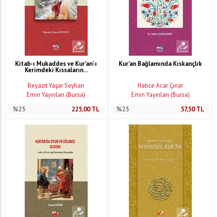
Kitab-ı Mukaddes ve Kur'an'-ı
Kur'an Bağlamında Kıskançlık
Kerimdeki Kıssaların...
Beyazıt Yaşar Seyhan
Hatice Acar Çınar
Emin Yayınları (Bursa)
Emin Yayınları (Bursa)
%25
225,00
TL
%25
37,50
TL