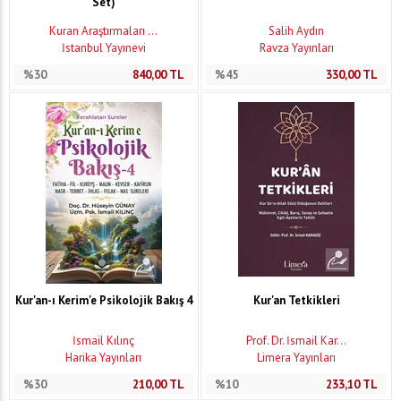
Set)
Kuran Araştırmaları ...
Salih Aydın
İstanbul Yayınevi
Ravza Yayınları
%30
840,00
TL
%45
330,00
TL
Kur'an-ı Kerim'e Psikolojik Bakış 4
Kur'an Tetkikleri
İsmail Kılınç
Prof. Dr. İsmail Kar...
Harika Yayınları
Limera Yayınları
%30
210,00
TL
%10
233,10
TL