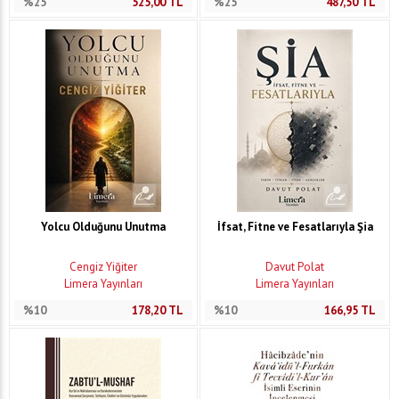
%25
525,00
TL
%25
487,50
TL
Yolcu Olduğunu Unutma
İfsat, Fitne ve Fesatlarıyla Şia
Cengiz Yiğiter
Davut Polat
Limera Yayınları
Limera Yayınları
%10
178,20
TL
%10
166,95
TL