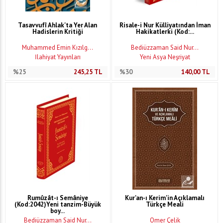
Tasavvufî Ahlak'ta Yer Alan
Risale-i Nur Külliyatından İman
Hadislerin Kritiği
Hakikatlerki (Kod:...
Muhammed Emin Kızılg...
Bediüzzaman Said Nur...
İlahiyat Yayınları
Yeni Asya Neşriyat
%25
245,25
TL
%30
140,00
TL
Rumûzât-ı Semâniye
Kur'an-ı Kerim'in Açıklamalı
(Kod:2042)Yeni tanzim-Büyük
Türkçe Meali
boy...
Bediüzzaman Said Nur...
Ömer Çelik