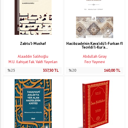
Zabtu'l-Mushaf
Hacibzade'nin Kava'idü'l-Furkan fî
Tecvîdi'l-Kur'a...
Alaaddin Salihoğlu
Abdullah Giray
M.Ü. İlahiyat Fak. Vakfı Yayınları
Fecr Yayınevi
%25
337,50
TL
%20
160,00
TL