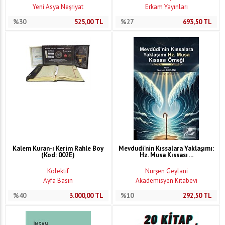
Yeni Asya Neşriyat
Erkam Yayınları
%30
525,00
TL
%27
693,50
TL
Kalem Kuran-ı Kerim Rahle Boy
Mevdudi'nin Kıssalara Yaklaşımı:
(Kod: 002E)
Hz. Musa Kıssası ...
Kolektif
Nurşen Geylani
Ayfa Basın
Akademisyen Kitabevi
%40
3.000,00
TL
%10
292,50
TL