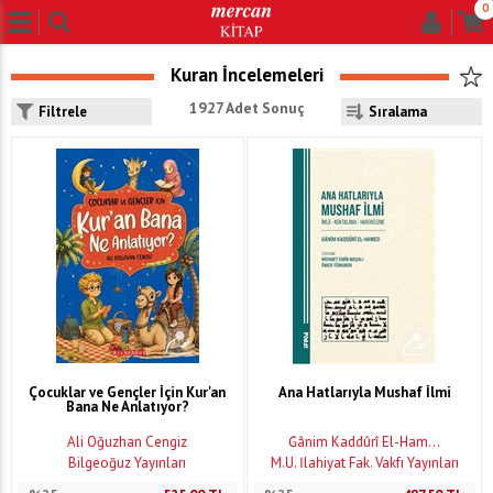
0
Kuran İncelemeleri
1927 Adet Sonuç
Filtrele
Çocuklar ve Gençler İçin Kur'an
Ana Hatlarıyla Mushaf İlmi
Bana Ne Anlatıyor?
Ali Oğuzhan Cengiz
Ğânim Kaddûrî El-Ham...
Bilgeoğuz Yayınları
M.Ü. İlahiyat Fak. Vakfı Yayınları