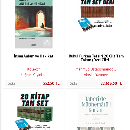
İnsan Anlam ve Hakikat
Ruhul Furkan Tefsiri 20 Cilt Tam
Takım (Deri Ciltl...
Kolektif
Mahmud Ustaosmanoğlu
Rağbet Yayınları
Ahıska Yayınevi
%35
552,50
TL
%35
22.613,50
TL