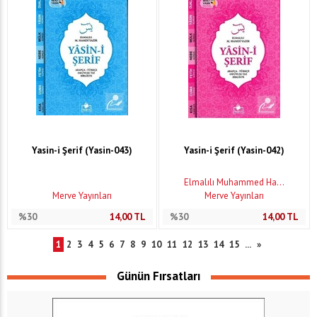
Yasin-i Şerif (Yasin-043)
Yasin-i Şerif (Yasin-042)
Elmalılı Muhammed Ha...
Merve Yayınları
Merve Yayınları
%30
14,00
TL
%30
14,00
TL
1
2
3
4
5
6
7
8
9
10
11
12
13
14
15
...
»
Günün Fırsatları