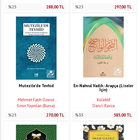
%25
288,00
TL
%25
297,00
TL
Mutezile'de Tevhid
En-Nahvul Vadih - Arapça (Liseler
İçin)
Mehmet Fatih Özerol
Kolektif
Emin Yayınları (Bursa)
Daru'r-Ravza
%25
270,00
TL
%35
585,00
TL