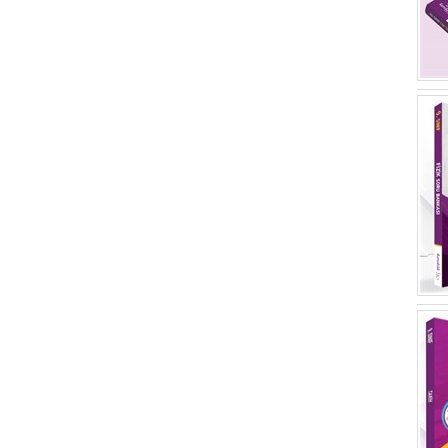
İsabet Yayınları
(3)
O. Fatih Canbaz
(2)
Molekül Yayınları
(3)
Özer Daşcan
(2)
Küre Yayınları
(3)
Adalet Kandır
(2)
Winston Academy
(3)
Elçin Yazıcı
(2)
İnkılap Kitabevi
(2)
Özgün Uyanık
(2)
Toker Yayınları
(2)
Maria Angela Cernigliaro
(2)
Arıtan Yayınevi
(2)
Arş. Gör. Canan Aslan
(2)
Esin Yayınevi
(2)
Öğr. Gör. Zekeriya Kaya
(2)
Çizgi Kitabevi
(2)
Esma Fethiye Güçlü
(2)
Toroslu Kitaplığı
(2)
Savaş Uner
(2)
Yücemedya Yayınları (Konya)
(2)
Hacı Yılmaz
(2)
Abp Yayınevi
(2)
Hakan Bayhan
(2)
Bordo Siyah
(2)
Halis Çapak
(2)
Büyülü Fener
(2)
Tevfik Keçeli
(2)
Platform Yayınları
(2)
Doç. Dr. Alattin Ural
(2)
Özgül Yayınları
(2)
Hamza Ceylan
(2)
Kurmay Basım Yayın Dağıtım
(2)
Murat Gökçek
(2)
Eflatun (Efil) Yayınevi
(2)
Hüseyin Demir
(2)
Grifin
(2)
Rahmi Havuçgil
(2)
İdeal Kültür Yayıncılık
(2)
Hüseyin Bağ
(2)
Can Kardeş Yayınları
(2)
Mehmet Tokay
(2)
İkinci Adam Yayınları
(2)
Doç.Dr. Fatih Saraçoğlu
(2)
Kapadokya Kitabevi
(2)
İsmail Engin
(2)
Edge Akademi Yayıncılık
(2)
Prof. Dr. Hüseyin Günday
(2)
Der Yayınları
(2)
Doç. Dr. Fadime Kavak
(2)
Aşama Yayınları
(2)
Fahrettin Arlı
(2)
Körfez Yayınları
(2)