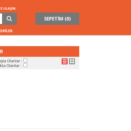
ZE ULAŞIN
SEPETİM (
0
)
ORİLER
AR
şta Olanlar :
ta Olanlar :