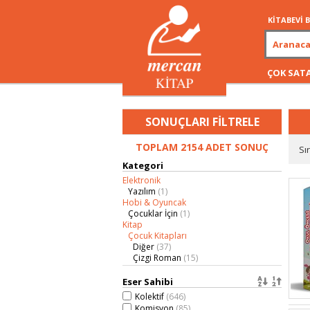
KİTABEVİ
ÇOK SAT
SONUÇLARI FİLTRELE
TOPLAM 2154 ADET SONUÇ
Sı
Kategori
Elektronik
Yazılım
(1)
Hobi & Oyuncak
Çocuklar İçin
(1)
Kitap
Çocuk Kitapları
Diğer
(37)
Çizgi Roman
(15)
6-12 Yaş
Eğitici ve Yardımcı Kitaplar
(10)
Eser Sahibi
Hikaye, Roman & Masal
(2)
Kolektif
(646)
Kaynak Kitaplar
Komisyon
(85)