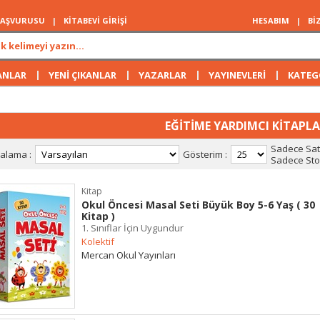
 BAŞVURUSU
|
KİTABEVİ GİRİŞİ
HESABIM
|
Bİ
|
|
|
|
ANLAR
YENİ ÇIKANLAR
YAZARLAR
YAYINEVLERİ
KATEG
EĞİTİME YARDIMCI KİTAPL
Sadece Satı
ralama :
Gösterim :
Sadece Stok
Kitap
Okul Öncesi Masal Seti Büyük Boy 5-6 Yaş ( 30
Kitap )
1. Sınıflar İçin Uygundur
Kolektif
Mercan Okul Yayınları