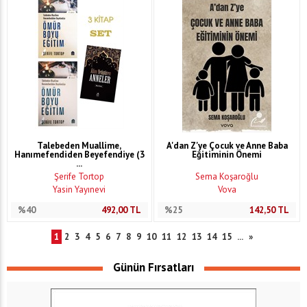
Talebeden Muallime,
A'dan Z'ye Çocuk ve Anne Baba
Hanımefendiden Beyefendiye (3
Eğitiminin Önemi
...
Şerife Tortop
Sema Koşaroğlu
Yasin Yayınevi
Vova
%40
492,00
TL
%25
142,50
TL
1
2
3
4
5
6
7
8
9
10
11
12
13
14
15
...
»
Günün Fırsatları