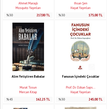
Ahmet Maraşlı
İhsan Şen
Mosquito Yayınları
Hayat Yayınları
%30
217,00
TL
%30
175,00
TL
Alim Yetiştiren Babalar
Fanusun İçindeki Çocuklar
Murat Tosun
Prof. Dr. Özkan Saps...
Mercan Kitap
Hayat Yayınları
%45
162,25
TL
%30
245,00
TL