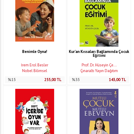
Benimle Oyna!
Kur'an Kıssaları Bağlamında Çocuk
Eğitimi
İrem Erol Besler
Prof. Dr. Hüseyin Çe...
Nobel Bilimsel
Çınaraltı Yayın Dağıtım
%15
255,00
TL
%35
143,00
TL