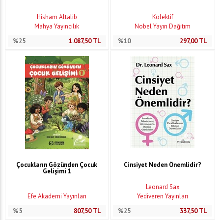
Hisham Altalib
Kolektif
Mahya Yayıncılık
Nobel Yayın Dağıtım
%25
1.087,50
TL
%10
297,00
TL
Çocukların Gözünden Çocuk
Cinsiyet Neden Önemlidir?
Gelişimi 1
Leonard Sax
Efe Akademi Yayınları
Yediveren Yayınları
%5
807,50
TL
%25
337,50
TL