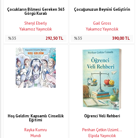
Çocukların Bilmesi Gereken 365
Çocuğunuzun Beyni̇ni̇ Geli̇şti̇ri̇n
Görgü Kuralı
Sheryl Eberly
Gail Gross
Yakamoz Yayıncılık
Yakamoz Yayıncılık
%35
292,50
TL
%35
390,00
TL
Hoş Geldim: Kapsamlı Cinsellik
Öğrenci Veli Rehberi
Eğitimi
Rayka Kumru
Perihan Çetkin Üzüml...
Mundi
Elpida Yayıncılık