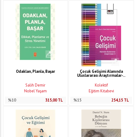
Odaklan, Planla, Başar
Çocuk Gelişimi Alanında
Uluslararası Araştırmalar-...
Salih Demir
Kolektif
Nobel Yaşam
Eğitim Kitabevi
%10
315,00
TL
%15
254,15
TL