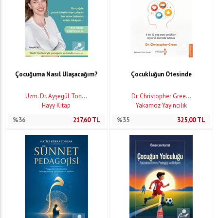
Çocuğuma Nasıl Ulaşacağım?
Çocukluğun Ötesinde
Uzm. Dr. Ayşegül Ton...
Dr. Christopher Gree...
Hayy Kitap
Yakamoz Yayıncılık
%36
217,60
TL
%35
325,00
TL