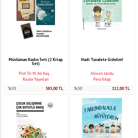
Müslüman Kadın Seti (2 Kitap
Hadi Tuvalete Gidelim!
Set)
Prof. Dr. M. Ali Haş...
Allison Jandu
Risale Yayınları
Pera Kitap
%35
585,00
TL
%30
112,00
TL