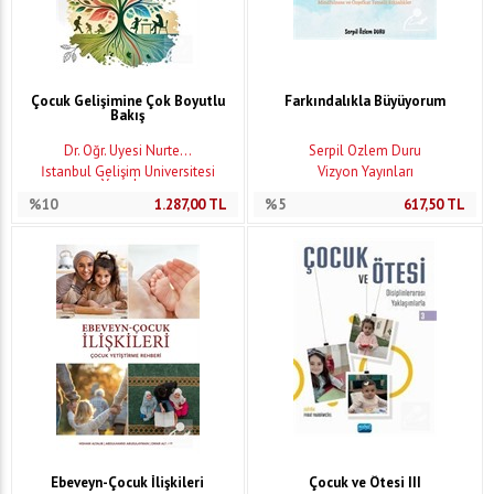
Çocuk Gelişimine Çok Boyutlu
Farkındalıkla Büyüyorum
Bakış
Dr. Öğr. Üyesi Nurte...
Serpil Özlem Duru
İstanbul Gelişim Üniversitesi
Vizyon Yayınları
Yayınları
%10
1.287,00
TL
%5
617,50
TL
Ebeveyn-Çocuk İlişkileri
Çocuk ve Ötesi III