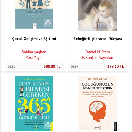
Çocuk Gelişimi ve Eğitimi
Bebeğin Kişilerarası Dünyası
Sabiha Şağban
Daniel N. Stern
Post Yayın
İş Bankası Yayınları
%25
300,00
TL
%27
379,60
TL