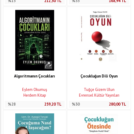
%15
212,50
TL
%35
168,94
TL
Algoritmanın Çocukları
Çocukluğun Dili Oyun
Eylem Okumuş
Tuğçe Gizem Ulun
Herdem Kitap
Evrensel Kültür Yayınları
%28
259,20
TL
%30
280,00
TL