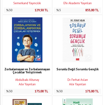
Semerkand Yayıncılık
Efe Akademi Yayınları
%30
129,50
TL
%5
855,00
TL
Zorbalamayan ve Zorbalanmayan
Sorunlu Değil Sorumlu Gençlik
Çocuklar Yetiştirmek
Abdulbaki Altunay
Dr. Ferhat Aslan
Aile Yayınları
Aile Yayınları
%30
175,00
TL
%30
175,00
TL