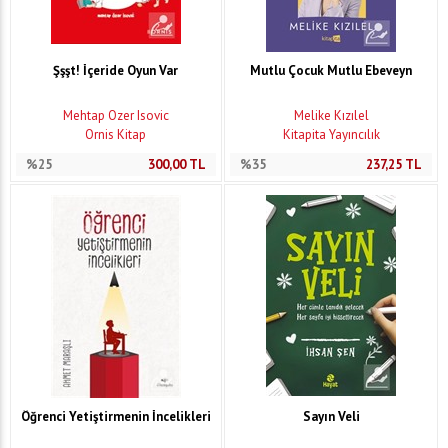
Şşşt! İçeride Oyun Var
Mutlu Çocuk Mutlu Ebeveyn
Mehtap Özer Isovic
Melike Kızılel
Ornis Kitap
Kitapita Yayıncılık
%25
300,00
TL
%35
237,25
TL
Öğrenci Yetiştirmenin İncelikleri
Sayın Veli