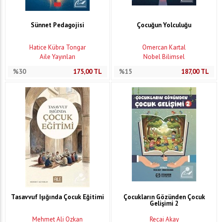
Sünnet Pedagojisi
Çocuğun Yolculuğu
Hatice Kübra Tongar
Ömercan Kartal
Aile Yayınları
Nobel Bilimsel
%30
175,00
TL
%15
187,00
TL
Tasavvuf Işığında Çocuk Eğitimi
Çocukların Gözünden Çocuk
Gelişimi 2
Mehmet Ali Özkan
Recai Akay