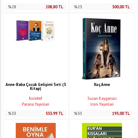
%28
208,80
TL
%25
300,00
TL
Anne-Baba Çocuk Gelişimi Seti (3
Koç Anne
Kitap)
Kolektif
Suzan Kayganacı
Parana Yayınları
İroni Yayınları
%33
533,99
TL
%35
195,00
TL