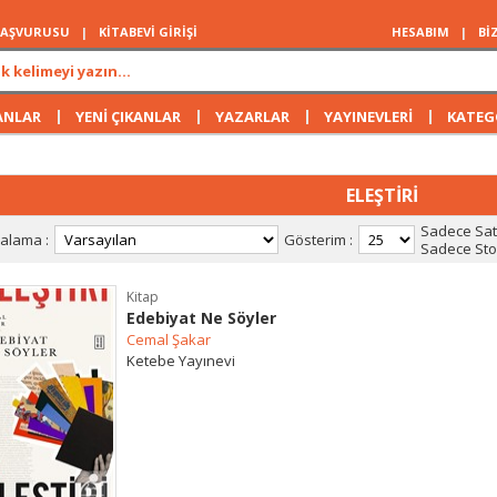
 BAŞVURUSU
|
KİTABEVİ GİRİŞİ
HESABIM
|
Bİ
|
|
|
|
ANLAR
YENİ ÇIKANLAR
YAZARLAR
YAYINEVLERİ
KATEG
ELEŞTİRİ
Sadece Satı
ralama :
Gösterim :
Sadece Stok
Kitap
Edebiyat Ne Söyler
Cemal Şakar
Ketebe Yayınevi