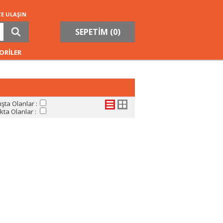
ZE ULAŞIN
SEPETİM (
0
)
ORİLER
şta Olanlar :
ta Olanlar :