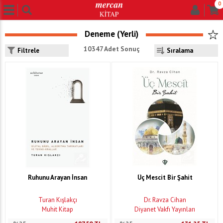
0
Deneme (Yerli)
10347 Adet Sonuç
Filtrele
Ruhunu Arayan İnsan
Üç Mescit Bir Şahit
Turan Kışlakçı
Dr. Ravza Cihan
Muhit Kitap
Diyanet Vakfı Yayınları