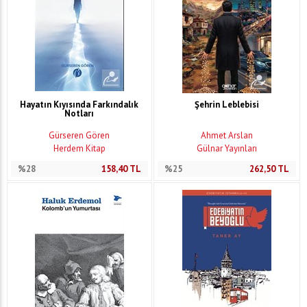
Hayatın Kıyısında Farkındalık
Şehrin Leblebisi
Notları
Gürseren Gören
Ahmet Arslan
Herdem Kitap
Gülnar Yayınları
%28
158,40
TL
%25
262,50
TL