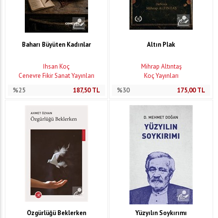
Baharı Büyüten Kadınlar
Altın Plak
İhsan Koç
Mihrap Altıntaş
Cenevre Fikir Sanat Yayınları
Koç Yayınları
%25
187,50
TL
%30
175,00
TL
Özgürlüğü Beklerken
Yüzyılın Soykırımı