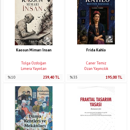
Kaosun Mimarı İnsan
Frida Kahlo
Tolga Özdoğan
Caner Temiz
Limera Yayınları
Ozan Yayıncılık
%10
239,40
TL
%35
195,00
TL