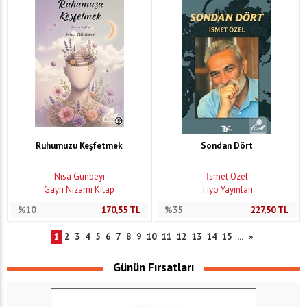
Ruhumuzu Keşfetmek
Sondan Dört
Nisa Günbeyi
İsmet Özel
Gayri Nizami Kitap
Tiyo Yayınları
%10
170,55
TL
%35
227,50
TL
1
2
3
4
5
6
7
8
9
10
11
12
13
14
15
...
»
Günün Fırsatları