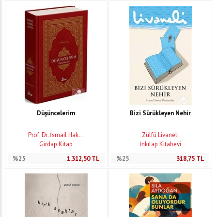
Düşüncelerim
Bizi Sürükleyen Nehir
Prof. Dr. İsmail Hak...
Zülfü Livaneli
Girdap Kitap
İnkılap Kitabevi
%25
1.312,50
TL
%25
318,75
TL