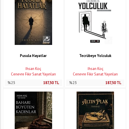
Pusula Hayatlar
Tecrübeye Yolculuk
İhsan Koç
İhsan Koç
Cenevre Fikir Sanat Yayınları
Cenevre Fikir Sanat Yayınları
%25
187,50
TL
%25
187,50
TL