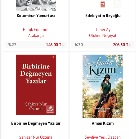
Kolomb'un Yumurtası
Edebiyatın Beyoğlu
Haluk Erdemol
Taner Ay
Alakarga
Ötüken Neşriyat
%27
146,00
TL
%30
206,50
TL
Birbirine Değmeyen Yazılar
Aman Kızım
Şahizer Nur Öztuna
Sevdiye Yeşil Dezcan