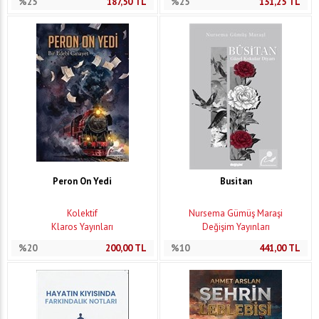
%25
187,50
TL
%25
131,25
TL
Peron On Yedi
Busitan
Kolektif
Nursema Gümüş Maraşi
Klaros Yayınları
Değişim Yayınları
%20
200,00
TL
%10
441,00
TL