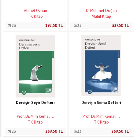
Ahmet Özhan
D. Mehmet Doğan
TK Kitap
Muhit Kitap
%23
192,50
TL
%25
337,50
TL
Dervişin Seyir Defteri
Dervişin Sema Defteri
Prof. Dr. Mim Kemal ...
Prof. Dr. Mim Kemal ...
TK Kitap
TK Kitap
%23
269,50
TL
%23
269,50
TL