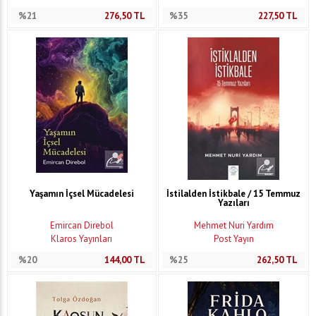
%21
276,50
TL
%35
227,50
TL
Yaşamın İçsel Mücadelesi
İstilalden İstikbale / 15 Temmuz
Yazıları
Emircan Direbol
Mehmet Nuri Yardım
Klaros Yayınları
Post Yayın
%20
144,00
TL
%25
262,50
TL