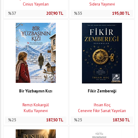
Cinius Yayınları
Sidera Yayınevi
%37
207,90
TL
%35
195,00
TL
Bir Yüzbaşının Kızı
Fikir Zembereği
Remzi Kokargül
İhsan Koç
Kutlu Yayınevi
Cenevre Fikir Sanat Yayınları
%25
187,50
TL
%25
187,50
TL