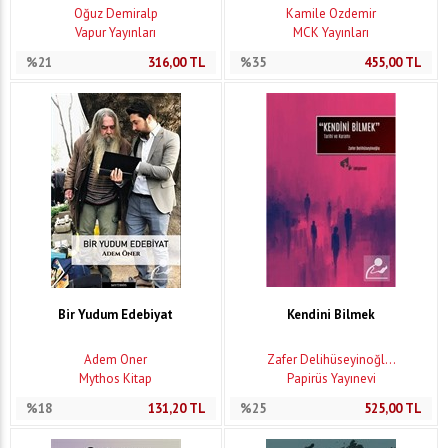
Oğuz Demiralp
Kamile Özdemir
Vapur Yayınları
MCK Yayınları
%21
316,00
TL
%35
455,00
TL
Bir Yudum Edebiyat
Kendini Bilmek
Adem Öner
Zafer Delihüseyinoğl...
Mythos Kitap
Papirüs Yayınevi
%18
131,20
TL
%25
525,00
TL