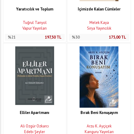
Yaratıcılık ve Toplum
İçimizde Kalan Cümleler
Tuğrul Tanyol
Melek Kaya
Vapur Yayınları
Sirya Yayıncılık
%21
197,50
TL
%30
175,00
TL
Elliler Apartmanı
Bırak Beni Konuşayım
Ali Özgür Özkarcı
Arzu K. Ayçiçek
Edebi Şeyler
Kanguru Yayınları