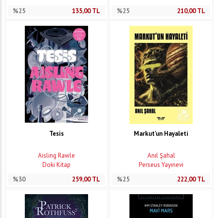
%25
135,00
TL
%25
210,00
TL
Tesis
Markut'un Hayaleti
Aisling Rawle
Anıl Şahal
Doki Kitap
Perseus Yayınevi
%30
259,00
TL
%25
222,00
TL