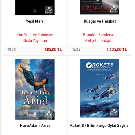
Yeşil Mars
Rüzgar ve Hakikat
Kim Stanley Robinson
Brandon Sanderson
İthaki Yayınları
Akılçelen Kitaplar
%25
585,00
TL
%25
1.125,00
TL
Hava Adamı Ariel
Roket 8 / Bilimkurgu Öykü Seçkisi