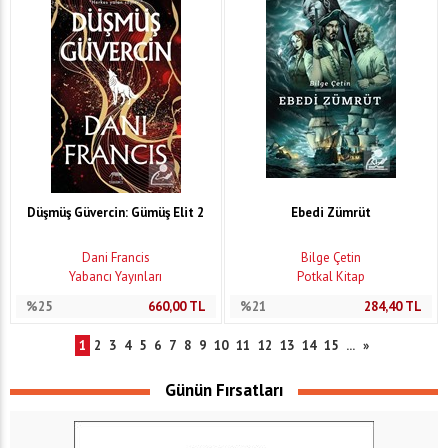
Düşmüş Güvercin: Gümüş Elit 2
Ebedi Zümrüt
Dani Francis
Bilge Çetin
Yabancı Yayınları
Potkal Kitap
%25
660,00
TL
%21
284,40
TL
1
2
3
4
5
6
7
8
9
10
11
12
13
14
15
...
»
Günün Fırsatları