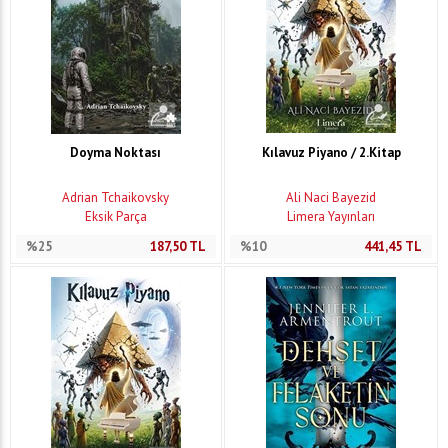
Doyma Noktası
Kılavuz Piyano / 2.Kitap
Adrian Tchaikovsky
Ali Naci Bayezid
Eksik Parça
Limera Yayınları
%25
187,50
TL
%10
441,45
TL