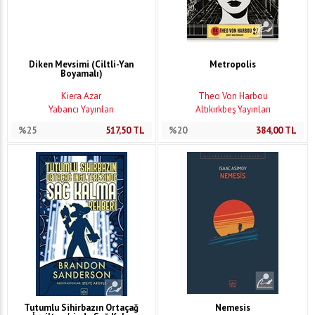
Diken Mevsimi (Ciltli-Yan
Metropolis
Boyamalı)
Kiera Azar
Theo Von Harbou
Yabancı Yayınları
Altıkırkbeş Yayınları
%25
517,50
TL
%20
384,00
TL
Tutumlu Sihirbazın Ortaçağ
Nemesis