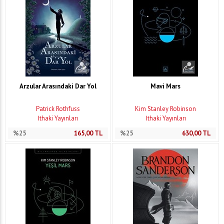
Arzular Arasındaki Dar Yol
Mavi Mars
Patrick Rothfuss
Kim Stanley Robinson
İthaki Yayınları
İthaki Yayınları
%25
165,00
TL
%25
630,00
TL