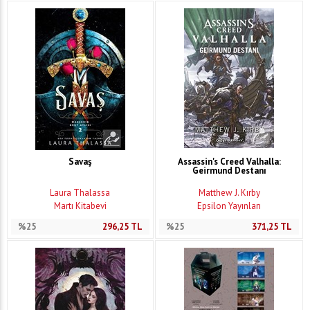
Savaş
Assassin's Creed Valhalla:
Geirmund Destanı
Laura Thalassa
Matthew J. Kırby
Martı Kitabevi
Epsilon Yayınları
%25
296,25
TL
%25
371,25
TL