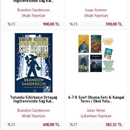
İngiltere'sinde Sağ Kal...
Brandon Sanderson
Isaac Asimov
İthaki Yayınları
İthaki Yayınları
%25
900,00
TL
%25
390,00
TL
Tutumlu Sihirbazın Ortaçağ
6-7-8. Sınıf Okuma Seti & Kangal
İngiltere'sinde Sağ Kal...
Toros / Okul Yolu...
Brandon Sanderson
Jules Verne
İthaki Yayınları
İş Bankası Yayınları
%25
600,00
TL
%27
382,52
TL