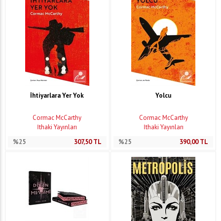
İhtiyarlara Yer Yok
Yolcu
Cormac McCarthy
Cormac McCarthy
İthaki Yayınları
İthaki Yayınları
%25
307,50
TL
%25
390,00
TL