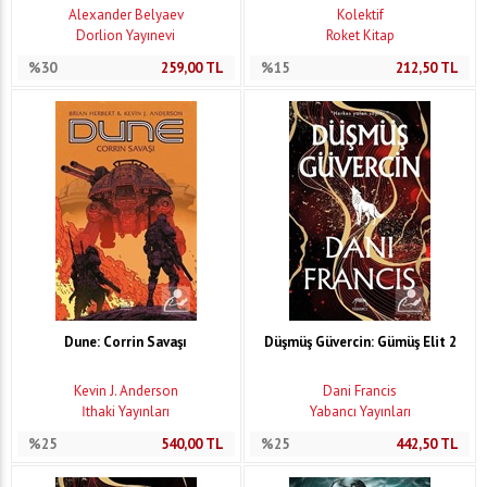
Alexander Belyaev
Kolektif
Dorlion Yayınevi
Roket Kitap
%30
259,00
TL
%15
212,50
TL
Dune: Corrin Savaşı
Düşmüş Güvercin: Gümüş Elit 2
Kevin J. Anderson
Dani Francis
İthaki Yayınları
Yabancı Yayınları
%25
540,00
TL
%25
442,50
TL