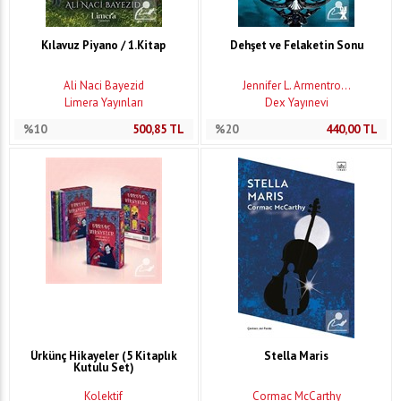
Kılavuz Piyano / 1.Kitap
Dehşet ve Felaketin Sonu
Ali Naci Bayezid
Jennifer L. Armentro...
Limera Yayınları
Dex Yayınevi
%10
500,85
TL
%20
440,00
TL
Ürkünç Hikayeler (5 Kitaplık
Stella Maris
Kutulu Set)
Kolektif
Cormac McCarthy