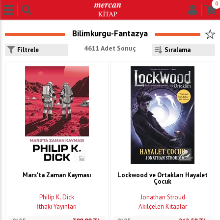
0
Bilimkurgu-Fantazya
4611 Adet Sonuç
Filtrele
Mars'ta Zaman Kayması
Lockwood ve Ortakları Hayalet
Çocuk
Philip K. Dick
Jonathan Stroud
İthaki Yayınları
Akılçelen Kitaplar