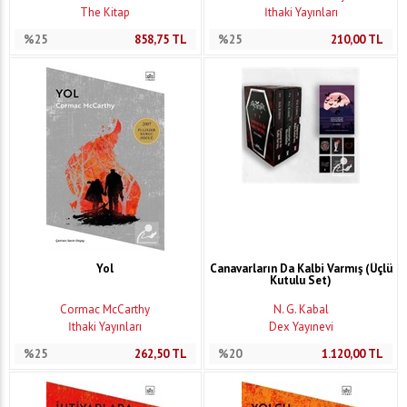
The Kitap
İthaki Yayınları
%25
858,75
TL
%25
210,00
TL
Yol
Canavarların Da Kalbi Varmış (Üçlü
Kutulu Set)
Cormac McCarthy
N. G. Kabal
İthaki Yayınları
Dex Yayınevi
%25
262,50
TL
%20
1.120,00
TL