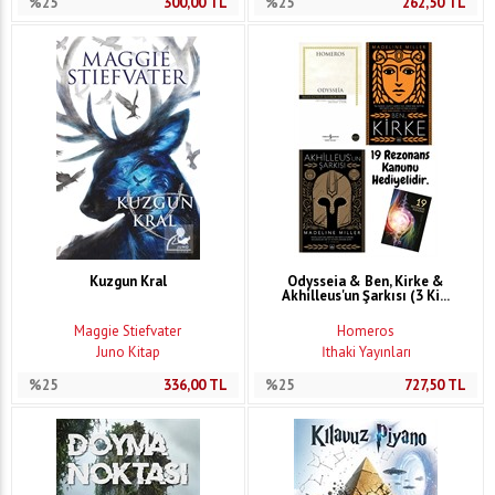
%25
300,00
TL
%25
262,50
TL
Kuzgun Kral
Odysseia & Ben, Kirke &
Akhilleus'un Şarkısı (3 Ki...
Maggie Stiefvater
Homeros
Juno Kitap
İthaki Yayınları
%25
336,00
TL
%25
727,50
TL