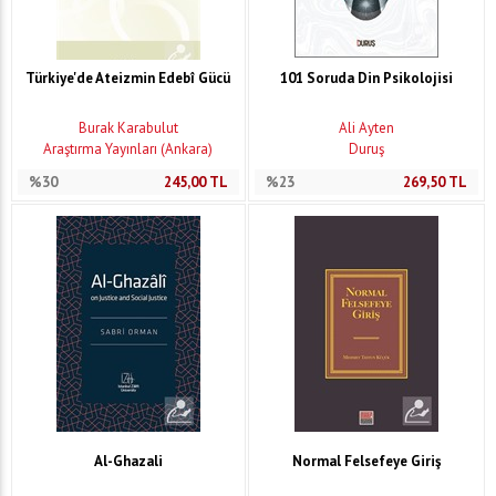
Türkiye'de Ateizmin Edebî Gücü
101 Soruda Din Psikolojisi
Burak Karabulut
Ali Ayten
Araştırma Yayınları (Ankara)
Duruş
%30
245,00
TL
%23
269,50
TL
Al-Ghazali
Normal Felsefeye Giriş