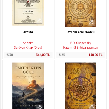
Avesta
Evrenin Yeni Modeli
Anonim
P. D. Ouspensky
Serüven Kitap (Ordu)
Hatem-ül Enbiya Yayınları
%30
364,00
TL
%25
150,00
TL