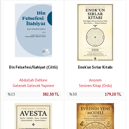
Din Felsefesi/İlahiyat (Ciltli)
Enok'un Sırlar Kitabı
Abdullah Dehlevi
Anonim
Gelenek Gelecek Yayınevi
Serüven Kitap (Ordu)
%15
382,50
TL
%30
179,20
TL