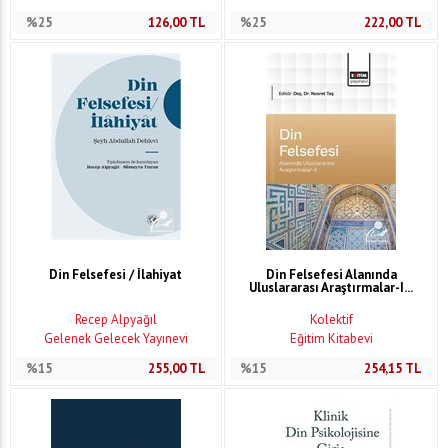
%25
126,00
TL
%25
222,00
TL
Din Felsefesi / İlahiyat
Din Felsefesi Alanında
Uluslararası Araştırmalar-I...
Recep Alpyağıl
Kolektif
Gelenek Gelecek Yayınevi
Eğitim Kitabevi
%15
255,00
TL
%15
254,15
TL