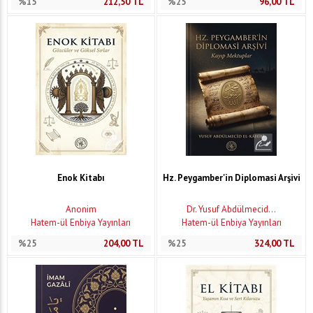
%15
212,50
TL
%25
96,00
TL
Enok Kitabı
Hz. Peygamber'in Diplomasi Arşivi
Anonim
Dr. Yusuf Abdülmecid...
Hatem-ül Enbiya Yayınları
Hatem-ül Enbiya Yayınları
%25
204,00
TL
%25
324,00
TL