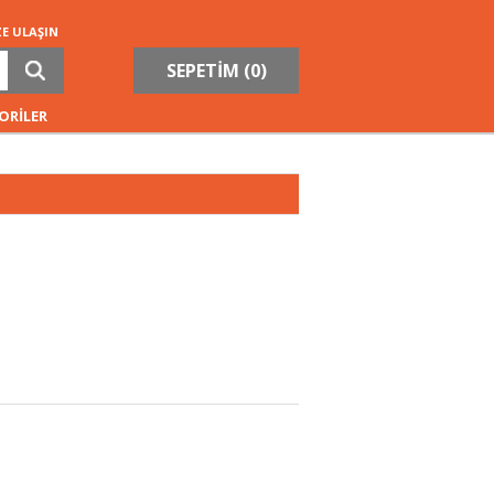
ZE ULAŞIN
SEPETİM (
0
)
ORİLER