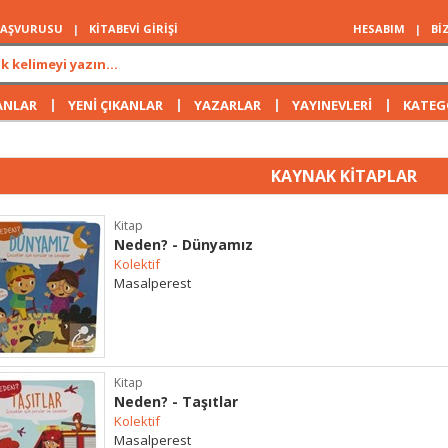
 BAŞVURUSU
|
KİTABEVİ GİRİŞİ
HESABIM
|
Bİ
|
|
|
|
ANLAR
YENİ ÇIKANLAR
YAZARLAR
YAYINEVLERİ
KATEG
KAYNAK KİTAPLAR
Kitap
Neden? - Dünyamız
Kolektif
Masalperest
Kitap
Neden? - Taşıtlar
Kolektif
Masalperest