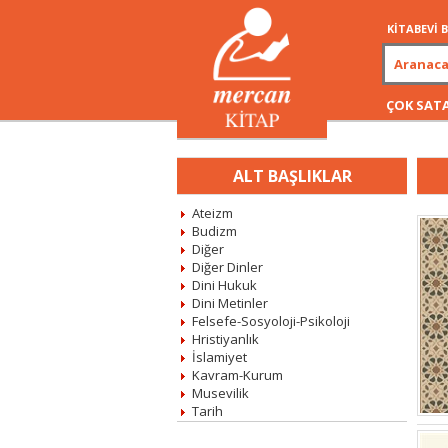
KİTABEVİ
ÇOK SAT
ALT BAŞLIKLAR
Ateizm
Budizm
Diğer
Diğer Dinler
Dini Hukuk
Dini Metinler
Felsefe-Sosyoloji-Psikoloji
Hristiyanlık
İslamiyet
Kavram-Kurum
Musevilik
Tarih