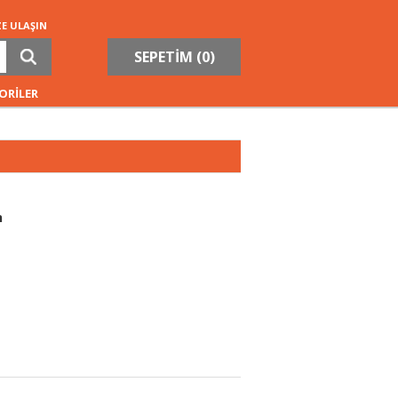
ZE ULAŞIN
SEPETİM (
0
)
ORİLER
n