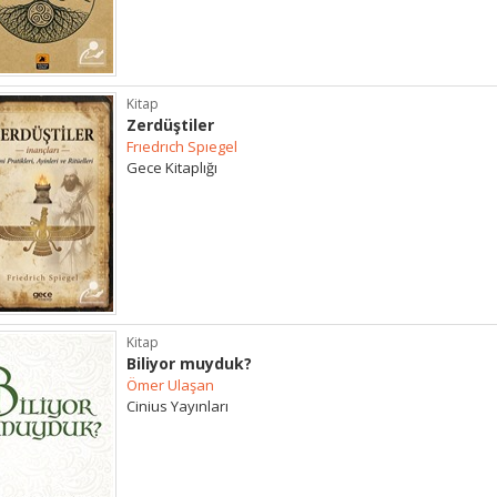
Kitap
Zerdüştiler
Frıedrıch Spıegel
Gece Kitaplığı
Kitap
Biliyor muyduk?
Ömer Ulaşan
Cinius Yayınları