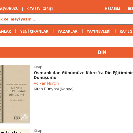
 BAŞVURUSU
|
KİTABEVİ GİRİŞİ
HESABIM
|
Bİ
|
|
|
|
ANLAR
YENİ ÇIKANLAR
YAZARLAR
YAYINEVLERİ
KATEG
DİN
Kitap
Osmanlı'dan Günümüze Kıbrıs'ta Din Eğitimini
Dönüşümü
Volkan Nurçin
Kitap Dünyası (Konya)
Kitap