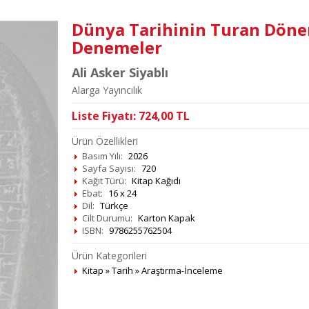
Dünya Tarihinin Turan Dönem
Denemeler
Ali Asker Siyablı
Alarga Yayıncılık
Liste Fiyatı:
724,00
TL
Ürün Özellikleri
Basım Yılı:
2026
Sayfa Sayısı:
720
Kağıt Türü:
Kitap Kağıdı
Ebat:
16 x 24
Dil:
Türkçe
Cilt Durumu:
Karton Kapak
ISBN:
9786255762504
Ürün Kategorileri
Kitap
»
Tarih
»
Araştırma-İnceleme