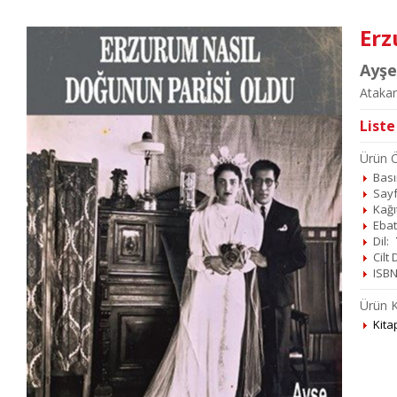
Erz
Ayşe
Atakar
Liste
Ürün Öz
Basım
Sayf
Kağı
Ebat
Dil:
Cilt
ISBN
Ürün K
Kita