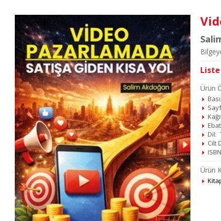
Vid
Sali
Bilgey
Liste
Ürün Öz
Basım
Sayf
Kağı
Ebat
Dil:
Cilt
ISBN
Ürün K
Kita