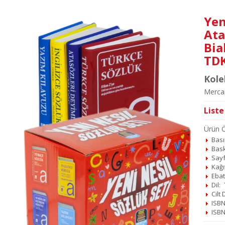
Yen
Ata
Bia
TD
Kole
Mercan
Liste
Ürün Öz
Basım
Bask
Sayf
Kağı
Ebat
Dil:
Cilt
ISBN
ISBN