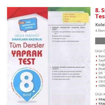
8. 
Tes
Kole
4 Elem
Ürün Öz
Basım
Sayf
Kağı
Ebat
Dil:
Ren
Cilt
ISBN
Ürün K
Kita
Kita