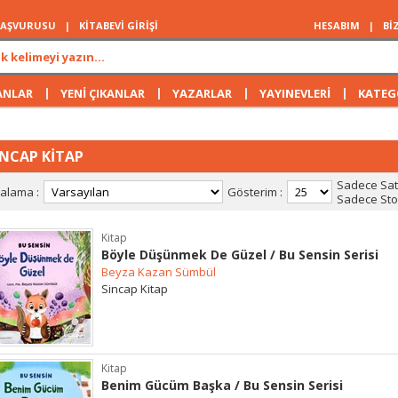
 BAŞVURUSU
|
KİTABEVİ GİRİŞİ
HESABIM
|
Bİ
|
|
|
|
ANLAR
YENİ ÇIKANLAR
YAZARLAR
YAYINEVLERİ
KATEG
İNCAP KİTAP
Sadece Satı
ralama :
Gösterim :
Sadece Stok
Kitap
Böyle Düşünmek De Güzel / Bu Sensin Serisi
Beyza Kazan Sümbül
Sincap Kitap
Kitap
Benim Gücüm Başka / Bu Sensin Serisi