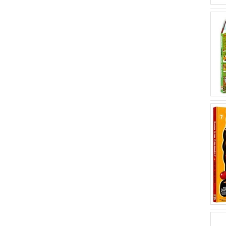
Iryna Baykovska
(5)
Hilal Sivri
(4)
Ayşin Eroğlu
(4)
Merve Ergenoğlu
(4)
Nastya Rizaeva
(4)
Merve Yanarateş
(3)
Serap Armutlu Acar
(3)
Sima Özkan
(3)
Mısra Karahan
(3)
Viktoriia Samsonova
(3)
Beyza Kazan Sümbül
(3)
Malwina Hellich
(3)
Ercan Polat
(2)
İsmail Hakkı Baran
(2)
Emine Şahin Tursun
(2)
Damla Tutan
(2)
Komisyon
(2)
Magdalena Popovics
(2)
Marina Ruiz
(2)
Zeynep Dizmen
(1)
Gülüş Gülcügil Türkmen
(1)
Leila Brient
(1)
Tom McLaughlin
(1)
Beyhan Ataş
(1)
Buse Kaçar
(1)
Kevser Özer
(1)