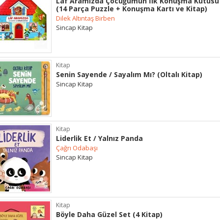
Laf Aramızda Çocuğumun İlk Konuşma Kutusu
(14 Parça Puzzle + Konuşma Kartı ve Kitap)
Dilek Altıntaş Birben
Sincap Kitap
Kitap
Senin Sayende / Sayalım Mı? (Oltalı Kitap)
Sincap Kitap
Kitap
Liderlik Et / Yalnız Panda
Çağrı Odabaşı
Sincap Kitap
Kitap
Böyle Daha Güzel Set (4 Kitap)