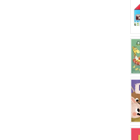
Eren Caner Polat
(1)
Eda Soysal
(1)
Gökçe Yavaş
(1)
Kollektif
(1)
Eda Akpınar Doğan
(1)
Ismedy Prasetya
(1)
Natalia Tarasova
(1)