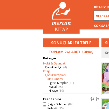
KİTABEVİ
ÇOK SAT
SONUÇLARI FİLTRELE
S
TOPLAM 243 ADET SONUÇ
Sı
Kategori
Hobi & Oyuncak
Çocuklar İçin
(4)
Kitap
Çocuk Kitapları
Okul Öncesi
Eğitici Kitaplar
(31)
Masal
(25)
Hikaye
(19)
Boyama
(12)
Genel
(1)
Eser Sahibi
Hikaye
(57)
Çağrı Odabaşı
(87)
Diğer
(54)
Kolektif
(25)