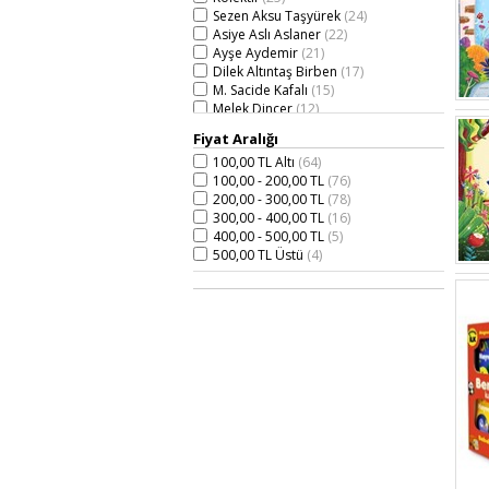
6-12 Yaş
Sezen Aksu Taşyürek
(24)
Eğitici ve Yardımcı Kitaplar
(6)
Asiye Aslı Aslaner
(22)
Fıkra, Eğlence & Oyun
(6)
Ayşe Aydemir
(21)
Kaynak Kitaplar
(2)
Dilek Altıntaş Birben
(17)
Eğitim
M. Sacide Kafalı
(15)
Çocuk Eğitimi
(8)
Melek Dinçer
(12)
Annelik-Babalık-Aile
(1)
Edebiyat
Klinik Psikolog Mehmet Teber
(10)
Fiyat Aralığı
Hikaye (Yerli)
(6)
Merve Ceylan
(9)
Diğer
100,00 TL Altı
(64)
Berk Öztürk
(9)
Gençlik Kitapları
100,00 - 200,00 TL
(76)
Asıf Rahimoğlu
(8)
Eğitici ve Kaynak Kitaplar
(2)
200,00 - 300,00 TL
(78)
Kevser Aya
(8)
300,00 - 400,00 TL
(16)
Nermin Sağır
(7)
400,00 - 500,00 TL
(5)
Zeynep Tarık
(7)
500,00 TL Üstü
(4)
Merve Uygan
(7)
Ceren Çukadar
(7)
Erkan Bastem
(6)
Silvina Benaghi
(6)
Nurşen Şirin
(6)
Latife Say
(6)
Özlem Belül Semiz
(6)
Emma Yarlett
(6)
Murat Tanhu Yılmaz
(5)
Burcu Güdücü
(5)
Deniz Ergen
(5)
Canan Kuloğlu
(5)
Mehmet Teber
(5)