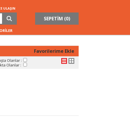
ZE ULAŞIN
SEPETİM (
0
)
ORİLER
Favorilerime Ekle
şta Olanlar :
ta Olanlar :