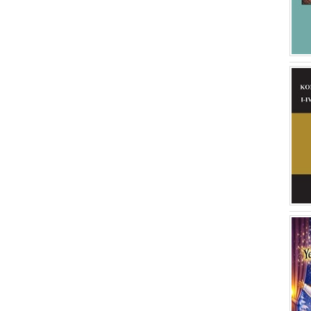
Ayşegül Aykurt
(1)
Dr. Tülin B. Cengiz
(1)
Murat Aydın
(1)
Mehtap Dinçer
(1)
Mesut Can Kaya
(1)
Fahri Bayram
(1)
Hasan İpek
(1)
Süleyman Özkan
(1)
H. Ertuğ Ergürer
(1)
Seher Türkmen
(1)
Hatice Ergürer
(1)
Nurcan Barman
(1)
Fariz Öncü
(1)
A. Kaan Şenol
(1)
Prof. Dr. Güven Mengü
(1)
Güven Mengü
(1)
Doç. Dr. Eda Öz Çelikbaş
(1)
Zafercan Öztürk
(1)
Nihal Durnagölü
(1)
Vedat İdil
(1)
Binnur Çelebi
(1)
Cüneyt Özata
(1)
Samet Aslanoğlu
(1)
Ahmet Mörel
(1)
Gülfem Uysal
(1)
Özlem Ekinbaş Can
(1)
Zabit Acer
(1)