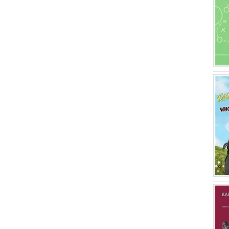
İbrahim Karaoğlan
(1)
Hasan Acar
(1)
Yüksel Yıldırım
(1)
Hacer Sancaktar
(1)
Gökhan Coşkun
(1)
Aydın Erön
(1)
Meral Ortaç
(1)
Komisyon
(1)
Sabiha Pazarcı
(1)
Ahmet Cem Erkman
(1)
Ayla Kaşoğlu
(1)
Hülya Kaya Hasdemir
(1)
Meral Hakman
(1)
Meryem Acara Eser
(1)
Arzu Korucu
(1)
Necmi Karkın
(1)
Ömer Faruk Kaya
(1)
Alper Gölbaş
(1)
Serap Taştekin
(1)
Uğur Doğan
(1)
Fikret Özbay
(1)
Emre Taştemür
(1)
Münteha Dinç
(1)
Ozan Gümeli
(1)
Nurettin Öztürk
(1)
Adnan Baysal
(1)