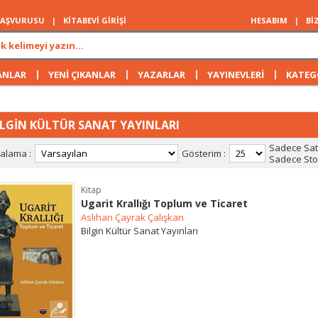
 BAŞVURUSU
|
KİTABEVİ GİRİŞİ
HESABIM
|
Bİ
|
|
|
|
ANLAR
YENİ ÇIKANLAR
YAZARLAR
YAYINEVLERİ
KATEG
İLGİN KÜLTÜR SANAT YAYINLARI
Sadece Satı
ralama :
Gösterim :
Sadece Stok
Kitap
Ugarit Krallığı Toplum ve Ticaret
Aslıhan Çayrak Çalışkan
Bilgin Kültür Sanat Yayınları