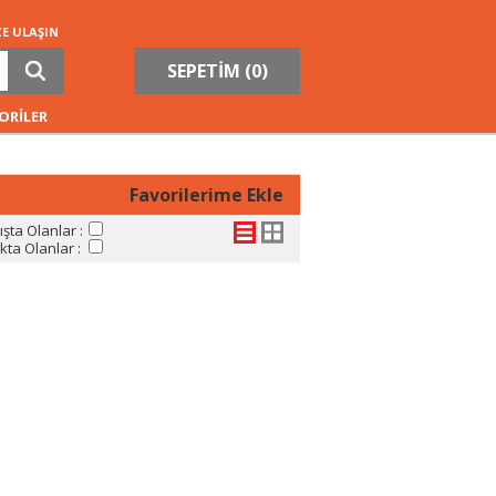
ZE ULAŞIN
SEPETİM (
0
)
ORİLER
Favorilerime Ekle
şta Olanlar :
ta Olanlar :