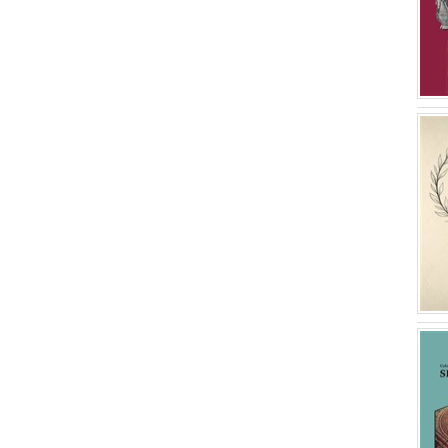
Hüseyin Metin
(1)
Safiye Aydın
(1)
Ahmet Gökhan Biçer
(1)
Aslıhan Özbay
(1)
Serkan Sunay
(1)
Gülşen Sayın
(1)
Ayçin Ecem Doğruözoğlu
(1)
Aynur Yaman
(1)
Oğuz Koçyiğit
(1)
M. Tuncay Özdemir
(1)
Yunus Çiftçi
(1)
Sabahattin Erdoğan
(1)
Mikail Ercek
(1)
Nurgül Yıldırım
(1)
Doç. Dr. Koray Toptaş
(1)
Fatma İslam
(1)
Tülin Kartal Güngör
(1)
Efecan Anaz
(1)
Yavuz Aydın
(1)
Eşref Erbil
(1)
Gizem Kartal
(1)
Serdar Özbilen
(1)
Ulus Tepebaş
(1)
Aylin Aydın
(1)
Aylin Alış
(1)
Okan Özdemir
(1)