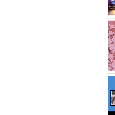
Mustafa Salün
(1)
Atilla Engin
(1)
Hüseyin Üreten
(1)
Salih Soslu
(1)
Prof. Dr. Osman Kunduracı
(1)
Nurcan Bahargülü
(1)
Ali Can Özçelik
(1)
Özlem Soyer Zeyrek
(1)
Gökhan Mustafaoğlu
(1)
Umut Görgülü
(1)
Sinem Hoşsöz
(1)
Ayla Sevim Erol
(1)
Rabia Aktaş
(1)
Fikri Kulakoğlu
(1)
Cecile Michel
(1)
Ercan Verim
(1)
Nazlı Gündüz
(1)
Aygül Süel
(1)
Osman Akman
(1)
Kevser Nur Devrez
(1)
Füsun Tülek
(1)
Rukiye Öztürk
(1)
Lütfiye Göktaş Kaya
(1)
Şeref Kaya
(1)
Sami Ağaoğlu
(1)
Sevilay Kaya
(1)