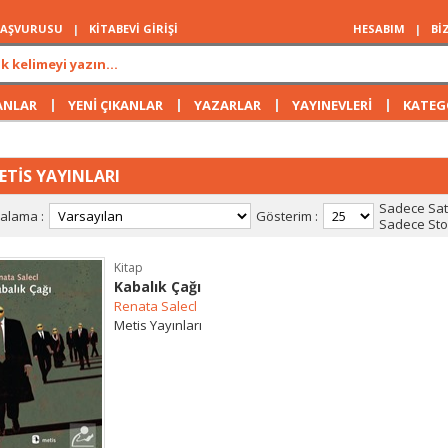
 BAŞVURUSU
|
KİTABEVİ GİRİŞİ
HESABIM
|
Bİ
|
|
|
|
ANLAR
YENİ ÇIKANLAR
YAZARLAR
YAYINEVLERİ
KATEG
ETİS YAYINLARI
Sadece Satı
ralama :
Gösterim :
Sadece Stok
Kitap
Kabalık Çağı
Renata Salecl
Metis Yayınları