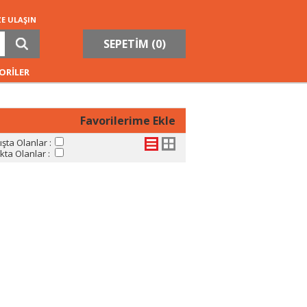
ZE ULAŞIN
SEPETİM (
0
)
ORİLER
Favorilerime Ekle
şta Olanlar :
ta Olanlar :