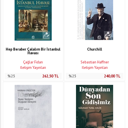
Hep Beraber Çalalım Bir İstanbul
Churchill
Havası
Çağlar Fidan
Sebastian Haffner
İletişim Yayınları
İletişim Yayınları
%25
262,50
TL
%25
240,00
TL