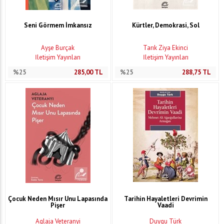
Seni Görmem İmkansız
Kürtler, Demokrasi, Sol
Ayşe Burçak
Tarık Ziya Ekinci
İletişim Yayınları
İletişim Yayınları
%25
285,00
TL
%25
288,75
TL
Çocuk Neden Mısır Unu Lapasında
Tarihin Hayaletleri Devrimin
Pişer
Vaadi
Aglaja Veteranyi
Duygu Türk