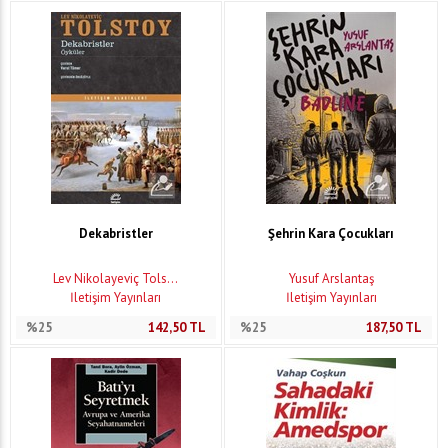
Dekabristler
Şehrin Kara Çocukları
Lev Nikolayeviç Tols...
Yusuf Arslantaş
İletişim Yayınları
İletişim Yayınları
%25
142,50
TL
%25
187,50
TL