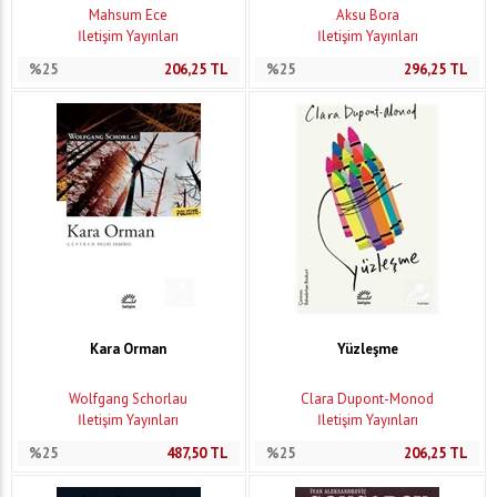
Mahsum Ece
Aksu Bora
İletişim Yayınları
İletişim Yayınları
%25
206,25
TL
%25
296,25
TL
Kara Orman
Yüzleşme
Wolfgang Schorlau
Clara Dupont-Monod
İletişim Yayınları
İletişim Yayınları
%25
487,50
TL
%25
206,25
TL