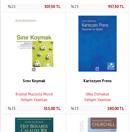
%25
307,50
TL
%25
937,50
TL
Sınır Koymak
Kartezyen Prens
Krystal Mazzola Wood
Utku Özmakas
İletişim Yayınları
İletişim Yayınları
%25
315,00
TL
%25
180,00
TL