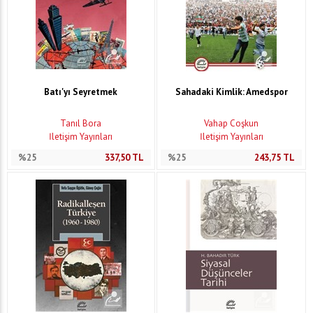
Batı'yı Seyretmek
Sahadaki Kimlik: Amedspor
Tanıl Bora
Vahap Coşkun
İletişim Yayınları
İletişim Yayınları
%25
337,50
TL
%25
243,75
TL