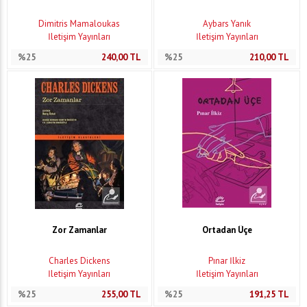
Dimitris Mamaloukas
Aybars Yanık
İletişim Yayınları
İletişim Yayınları
%25
240,00
TL
%25
210,00
TL
Zor Zamanlar
Ortadan Üçe
Charles Dickens
Pınar İlkiz
İletişim Yayınları
İletişim Yayınları
%25
255,00
TL
%25
191,25
TL