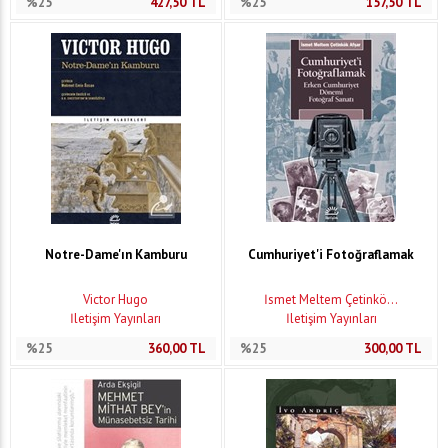
%25
427,50
TL
%25
157,50
TL
Notre-Dame'ın Kamburu
Cumhuriyet'i Fotoğraflamak
Victor Hugo
İsmet Meltem Çetinkö...
İletişim Yayınları
İletişim Yayınları
%25
360,00
TL
%25
300,00
TL