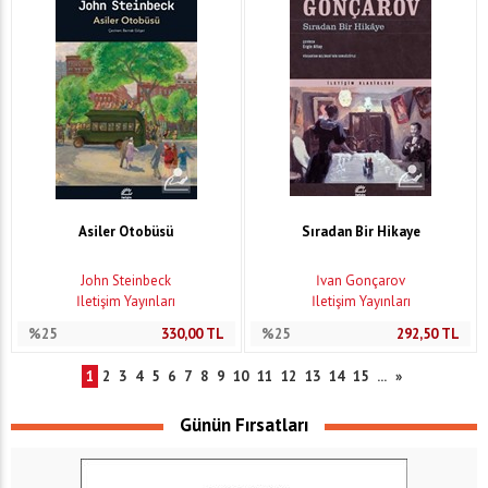
Asiler Otobüsü
Sıradan Bir Hikaye
John Steinbeck
İvan Gonçarov
İletişim Yayınları
İletişim Yayınları
%25
330,00
TL
%25
292,50
TL
1
2
3
4
5
6
7
8
9
10
11
12
13
14
15
...
»
Günün Fırsatları