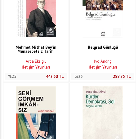
Mehmet Mithat Bey'in
Belgrad Günlüğü
Münasebetsiz Tarihi
Arda Eksigil
İvo Andriç
İletişim Yayınları
İletişim Yayınları
%25
442,50
TL
%25
288,75
TL