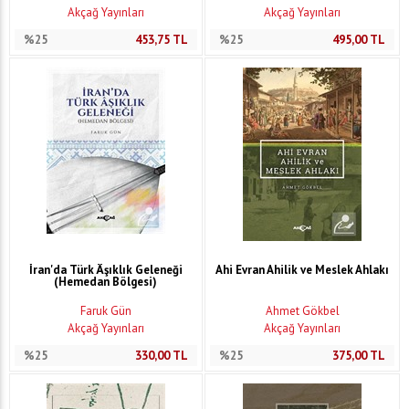
Akçağ Yayınları
Akçağ Yayınları
%25
453,75
TL
%25
495,00
TL
İran'da Türk Âşıklık Geleneği
Ahi Evran Ahilik ve Meslek Ahlakı
(Hemedan Bölgesi)
Faruk Gün
Ahmet Gökbel
Akçağ Yayınları
Akçağ Yayınları
%25
330,00
TL
%25
375,00
TL