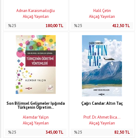
Adnan Karaismailoğlu
Halil Çetin
Akçağ Yayınları
Akçağ Yayınları
%25
180,00
TL
%25
412,50
TL
Son Bilimsel Gelişmeler Işığında
Çağrı Candar: Altın Taç
Türkçenin Öğretim...
Alemdar Yalçın
Prof. Dr. Ahmet Bica...
Akçağ Yayınları
Akçağ Yayınları
%25
345,00
TL
%25
82,50
TL