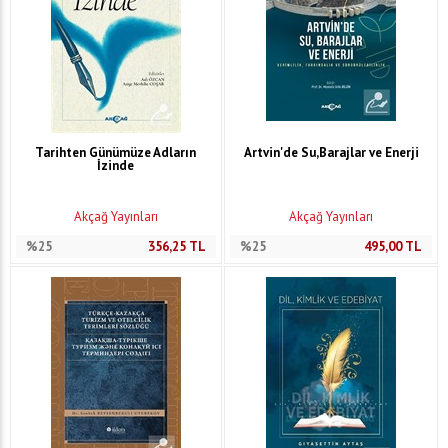
Tarihten Günümüze Adların
Artvin'de Su,Barajlar ve Enerji
İzinde
Akçağ Yayınları
Akçağ Yayınları
%25
356,25
TL
%25
495,00
TL