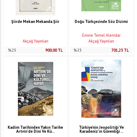
Şiirde Mekan Mekanda Şiir
Doğu Türkçesinde Söz Dizimi
Emine Temel Alemdar
Akçağ Yayınları
Akçağ Yayınları
%25
900,00
TL
%25
701,25
TL
Kadim Tarihinden Yakın Tarihe
Türkiye'nin Jeopolitiği Ve
Artvin'de Dini Ve Kü...
Karadeniz'in Güvenliği ...