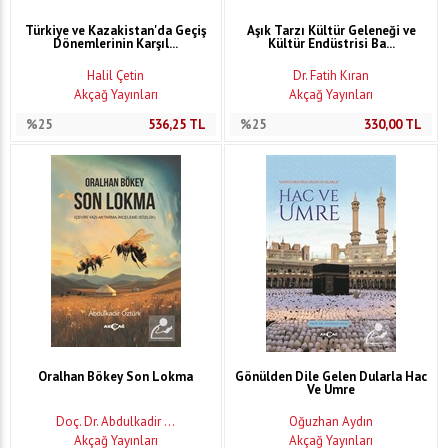
Türkiye ve Kazakistan'da Geçiş
Aşık Tarzı Kültür Geleneği ve
Dönemlerinin Karşıl...
Kültür Endüstrisi Ba...
Halil Çetin
Dr. Fatih Kıran
Akçağ Yayınları
Akçağ Yayınları
%25
536,25
TL
%25
330,00
TL
Oralhan Bökey Son Lokma
Gönülden Dile Gelen Dularla Hac
Ve Umre
Doç. Dr. Abdulkadir ...
Oğuzhan Aydın
Akçağ Yayınları
Akçağ Yayınları