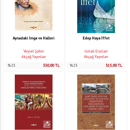
Aynadaki İmge ve Halleri
Edep Haya İffet
Veysel Şahin
İsmail Eraslan
Akçağ Yayınları
Akçağ Yayınları
%25
330,00
TL
%25
315,00
TL