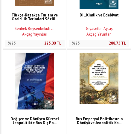
Türkçe-Kazakça Turizm ve
Dil, Kimlik ve Edebiyat
Otelcilik Terimleri Sözlü...
Senbek Beysenbekulı ...
Gıyasettin Aytaş
Akçağ Yayınları
Akçağ Yayınları
%25
225,00
TL
%25
288,75
TL
Değişen ve Dönüşen Küresel
Rus Emperyal Politikasının
Jeopolitikte Rus Dış Po...
Dönüşü ve Jeopolitik Ko...