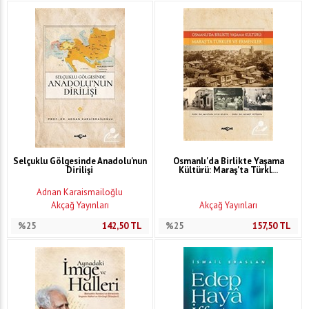
Selçuklu Gölgesinde Anadolu'nun
Osmanlı'da Birlikte Yaşama
Dirilişi
Kültürü: Maraş'ta Türkl...
Adnan Karaismailoğlu
Akçağ Yayınları
Akçağ Yayınları
%25
142,50
TL
%25
157,50
TL