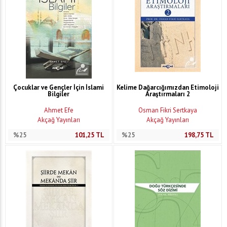
Çocuklar ve Gençler İçin İslami
Kelime Dağarcığımızdan Etimoloji
Bilgiler
Araştırmaları 2
Ahmet Efe
Osman Fikri Sertkaya
Akçağ Yayınları
Akçağ Yayınları
%25
101,25
TL
%25
198,75
TL