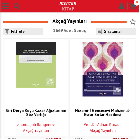
0
Akçağ Yayınları
1669 Adet Sonuç
Filtrele
Siri Derya Boyu Kazak Ağızlarının
Nizami-İ Gencecevi Mahzenül-
Söz Varlığı
Esrar Sırlar Hazibesi
Zhumagali İbragimov
Prof.Dr. Adnan Karai...
Akçağ Yayınları
Akçağ Yayınları