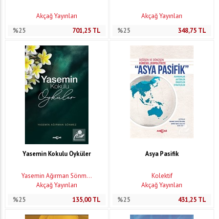
Akçağ Yayınları
Akçağ Yayınları
%25
701,25
TL
%25
348,75
TL
Yasemin Kokulu Öyküler
Asya Pasifik
Yasemin Ağırman Sönm...
Kolektif
Akçağ Yayınları
Akçağ Yayınları
%25
135,00
TL
%25
431,25
TL