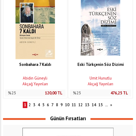
Sonbahara 7 Kaldı
Eski Türkçenin Söz Dizimi
Abidin Güneyli
Ümit Hunutlu
Akçağ Yayınları
Akçağ Yayınları
%25
120,00
TL
%25
476,25
TL
1
2
3
4
5
6
7
8
9
10
11
12
13
14
15
...
»
Günün Fırsatları