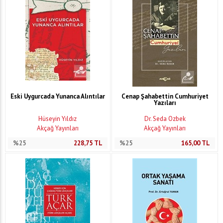
Eski Uygurcada Yunanca Alıntılar
Cenap Şahabettin Cumhuriyet
Yazıları
Hüseyin Yıldız
Dr. Seda Özbek
Akçağ Yayınları
Akçağ Yayınları
%25
228,75
TL
%25
165,00
TL