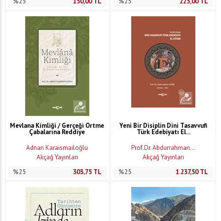
%25
150,00
TL
%25
225,00
TL
Mevlana Kimliği / Gerçeği Örtme
Yeni Bir Disiplin Dini Tasavvufi
Çabalarına Reddiye
Türk Edebiyatı El...
Adnan Karaismailoğlu
Prof.Dr. Abdurrahman...
Akçağ Yayınları
Akçağ Yayınları
%25
303,75
TL
%25
1.237,50
TL