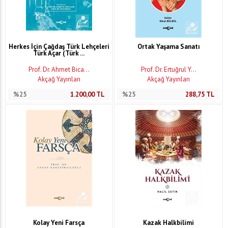
Herkes İçin Çağdaş Türk Lehçeleri
Ortak Yaşama Sanatı
Türk Açar (Türk ...
Prof. Dr. Ahmet Bica...
Prof. Dr. Ertuğrul Y...
Akçağ Yayınları
Akçağ Yayınları
%25
1.200,00
TL
%25
288,75
TL
Kolay Yeni Farsça
Kazak Halkbilimi